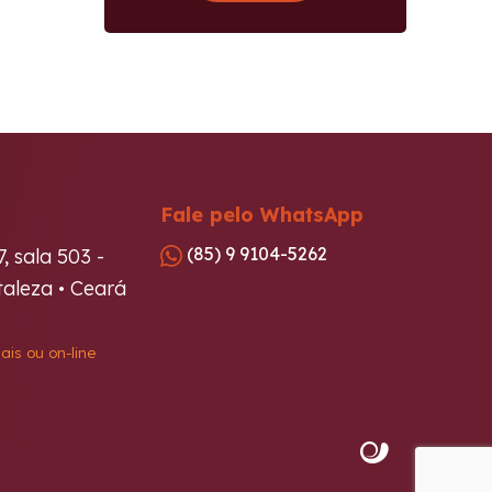
Fale pelo WhatsApp
(85) 9 9104-5262
7, sala 503 -
aleza • Ceará
ais ou on-line