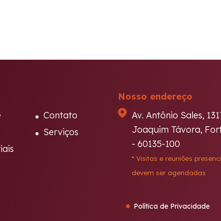
Nosso endereço
e
Contato
Av. Antônio Sales, 131
Joaquim Távora, Fort
Serviços
- 60135-100
iais
* Visitas e reuniões presenci
devem ser agendadas
●
Política de Privacidade